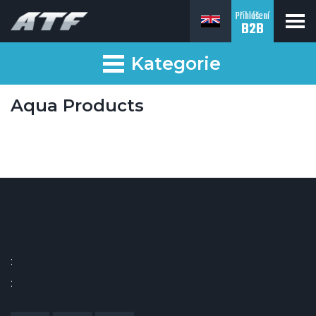
Přihlášení
B2B
Kategorie
Aqua Products
:
: