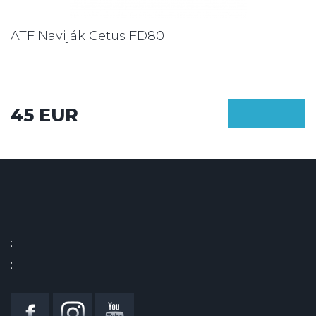
ATF Naviják Cetus FD80
45 EUR
:
: