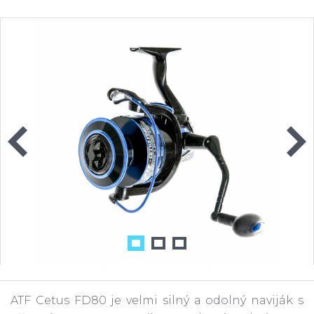
ATF Cetus FD80 je velmi silný a odolný naviják s