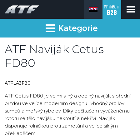
Přihlášení
B2B
Kategorie
ATF Naviják Cetus
FD80
ATFLA3F80
ATF Cetus FD80 je velmi silný a odolný naviják s přední
brzdou ve velice moderním designu , vhodný pro lov
sumců a mořský rybolov. Díky počítačem vyváženému
rotoru se tělo navijáku nekroutí a nekřiví. Naviják
disponuje rolničkou proti zamotání a velice silným
překlapěčem.