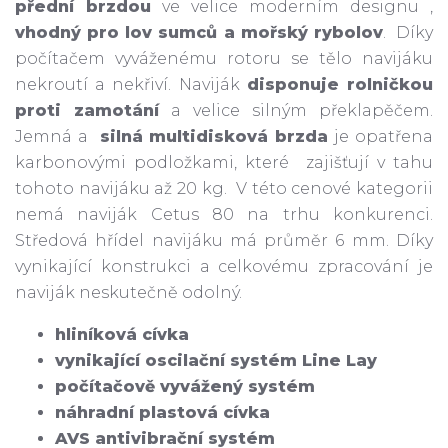
přední brzdou
ve velice moderním designu ,
vhodný pro lov sumců a mořský rybolov
. Díky
počítačem vyváženému rotoru se tělo navijáku
nekroutí a nekřiví. Naviják
disponuje rolničkou
proti zamotání
a velice silným překlapěčem.
Jemná a
silná multidisková brzda
je opatřena
karbonovými podložkami, které zajišťují v tahu
tohoto navijáku až 20 kg. V této cenové kategorii
nemá naviják Cetus 80 na trhu konkurenci.
Středová hřídel navijáku má průměr 6 mm. Díky
vynikající konstrukci a celkovému zpracování je
naviják neskutečně odolný.
hliníková cívka
vynikající oscilační systém Line Lay
počítačově vyvážený systém
náhradní plastová cívka
AVS antivibrační systém