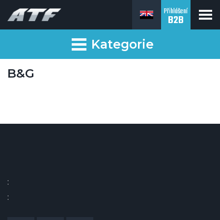
Přihlášení
B2B
Kategorie
B&G
:
: