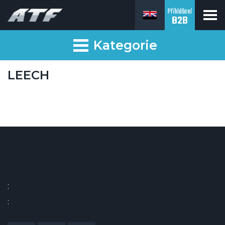
Přihlášení
B2B
Kategorie
LEECH
:
: