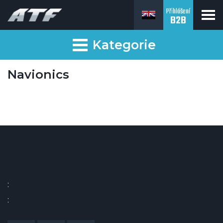
Přihlášení
B2B
Kategorie
Navionics
:
: