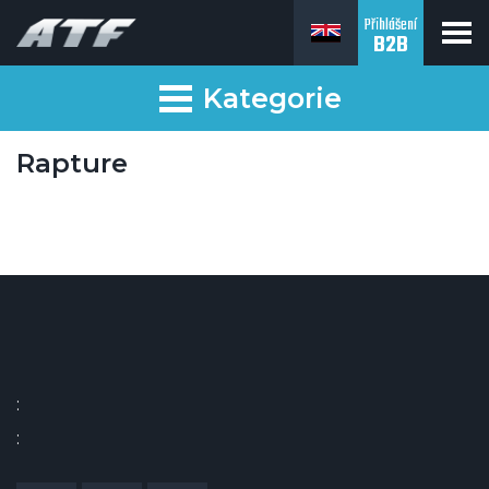
Přihlášení
B2B
Kategorie
Rapture
:
: