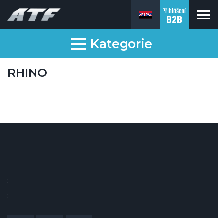
Přihlášení
B2B
Kategorie
RHINO
:
: