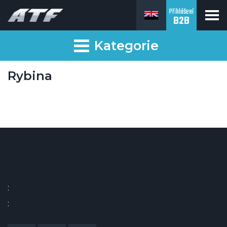
Přihlášení
B2B
Kategorie
Rybina
:
: