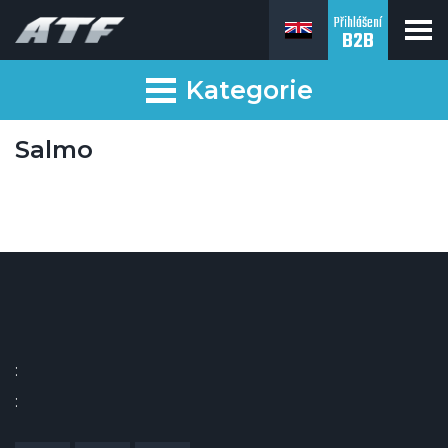
Přihlášení
B2B
Kategorie
Salmo
:
: