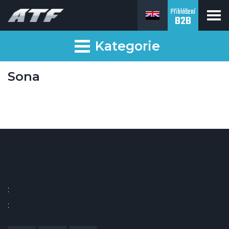
Přihlášení
B2B
Kategorie
Sona
:
: