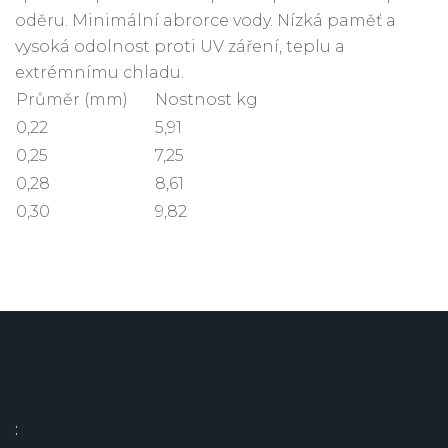
oděru. Minimální abrorce vody. Nízká paměť a
vysoká odolnost proti UV záření, teplu a
extrémnímu chladu.
Průměr (mm)
Nostnost kg
0,22
5,91
0,25
7,25
0,28
8,61
0,30
9,82
: