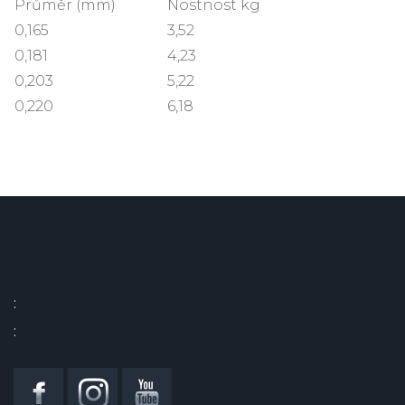
Průměr (mm)
Nostnost kg
0,165
3,52
0,181
4,23
0,203
5,22
0,220
6,18
:
: